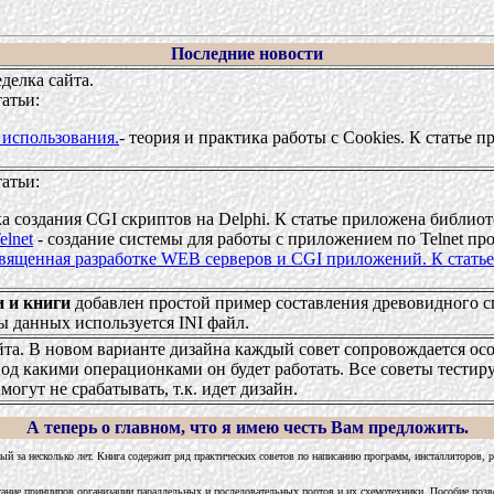
Последние новости
делка сайта.
атьи:
 использования.
- теория и практика работы с Cookies. К статье 
атьи:
ка создания CGI скриптов на Delphi. К статье приложена библио
lnet
- создание системы для работы с приложением по Telnet пр
священная разработке WEB серверов и CGI приложений. К стать
 и книги
добавлен простой пример составления древовидного сп
ы данных используется INI файл.
йта. В новом варианте дизайна каждый совет сопровождается осо
од какими операционками он будет работать. Все советы тестирую
огут не срабатывать, т.к. идет дизайн.
А теперь о главном, что я имею честь Вам предложить.
ый за несколько лет. Книга содержит ряд практических советов по написанию программ, инсталляторов, ра
ание принципов организации параллельных и последовательных портов и их схемотехники. Пособие позв