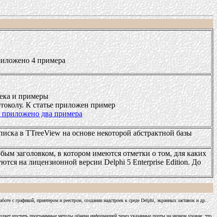
приложено 4 примера
тека и примеры
отоколу. К статье приложен пример
е приложено два примера
иска в TTreeView на основе некоторой абстрактной базы
бым заголовком, в котором имеются отметки о том, для каких
тся на лицензионной версии Delphi 5 Enterprise Edition. До
боте с графикой, принтером и реестром, создании надстроек к среде Delphi, экранных заставок и др..
оляет изучить программные методы обмена информацией через указанные порты на низком уровне, что