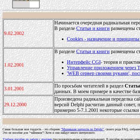
Начинается очередная радикальная пере
В разделе
Статьи и книги
размещены ст
9.02.2002
Cookies - назначение и принципы
В разделе
Статьи и книги
размещены ст
Интерфейс CGI
- теория и практи
1.02.2001
Управление приложением через Te
'WEB сервер своими руками', по
По просьбам читателей в раздел
Статьи
3.01.2001
данных. В моем примере в качестве баз
Произведена радикальная переделка са
29.12.2000
версий Delphi расчитан данный совет, п
примерно 5-7.1.2001 некоторые ссылки м
Самая большая моя гордость - это сборник
"Маленькие хитрости по Delphi"
, своего рода FAQ, собранн
Это не пособие для "чайников"! Хотя и они найдут много интересного.
Учебное пособие по работе с портами
(последовательными и параллельными). В пособие включено опис