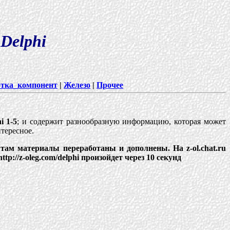
Delphi
отка_компонент
|
Железо
|
Прочее
i 1-5
; и содержит разнообразную информацию, которая может
нтересное.
там материалы переработаны и дополнены. На z-ol.chat.ru
p://z-oleg.com/delphi произойдет через 10 секунд