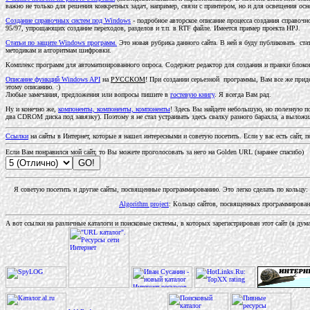
важно не только для решения конкретных задач, например, связи с принтером, но и для освещения о
Создание справочных систем под Windows
- подробное авторское описание процесса создания справоч
95/97, упрощающих создание переходов, разделов и т.п. в RTF файле. Имеется пример проекта HPJ.
Статьи по защите Windows программ.
Это новая рубрика данного сайта. В ней я буду публиковать ста
методикам и алгоритмам шифровки.
Комплекс программ для автоматизированного опроса. Содержит редактор для создания и правки блоков
Описание функций Windows API
на
РУССКОМ
! При создании серьезной программы, Вам все же придет
этому описанию. :)
Любые замечания, предложения или вопросы пишите в
гостевую книгу
. Я всегда Вам рад.
Ну и конечно же,
компоненты, компоненты, компоненты
! Здесь Вы найдете небольшую, но полезную по
два CDROM диска под завязку). Поэтому я не стал устраивать здесь свалку разного барахла, а вылож
Ссылки
на сайты в Интернет, которые я нашел интересными и советую посетить. Если у вас есть сайт
Если Вам понравился мой сайт, то Вы можете проголосовать за него на Golden URL (заранее спасибо)
Я советую посетить и другие сайты, посвященные программированию. Это легко сделать по кольцу:
Algorithm project
: Кольцо сайтов, посвященных программирован
А вот ссылки на различные каталоги и поисковые системы, в которых зарегистрирован этот сайт (я дум