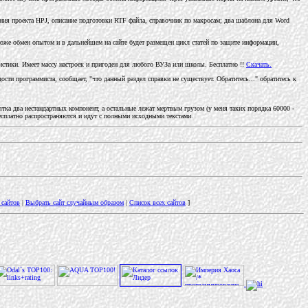
ния проекта HPJ, описание подготовки RTF файла, справочник по макросам; два шаблона для Word
тоже обмен опытом и в дальнейшем на сайте будет размещен цикл статей по защите информации,
истики. Имеет массу настроек и пригоден для любого ВУЗа или школы. Бесплатно !!
Скачать.
сти программиста, сообщает, "что данный раздел справки не существует. Обратитесь..." обратитесь к
тка два нестандартных компонент, а остальные лежат мертвым грузом (у меня таких порядка 60000 -
бесплатно распространяются и идут с полными исходными текстами.
сайтов
|
Выбрать сайт случайным образом
|
Список всех сайтов
]