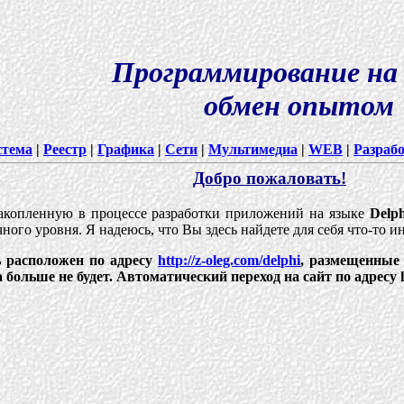
Программирование на 
обмен опытом
стема
|
Реестр
|
Графика
|
Сети
|
Мультимедиа
|
WEB
|
Разраб
Добро пожаловать!
акопленную в процессе разработки приложений на языке
Delph
ого уровня. Я надеюсь, что Вы здесь найдете для себя что-то и
ь расположен по адресу
http://z-oleg.com/delphi
, размещенные 
больше не будет. Автоматический переход на сайт по адресу htt