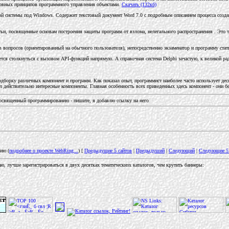
сновных принципов программного управления объектами.
Скачать (132кб)
ной системы под Windows. Содержит текстовый документ Word 7.0 с подробным описанием процесса созда
тьи, посвященные основам построения защиты программ от взлома, нелегального распространения . Это 
 вопросов (ориентированный на обычного пользователя), непосредственно экзаменатор и программу стат
ся столкнуться с вызовом API-функций напрямую. А справочная система Delphi зачастую, к великой радо
дборку различных компонент и программ. Как показал опыт, программист наиболее часто использует деся
ил действительно интересные компоненты. Главная особенность всех приведенных здесь компонент - они 
, посвященный программированию - пишите, я добавлю ссылку на него
ию (
подробнее о проекте WebRing...
) [
Предыдущие 5 сайтов
|
Предыдуший
|
Следующий
|
Следующие 5 
аю, лучше зарегистрироваться в двух десятках тематическизх каталогов, чем крутить баннеры: